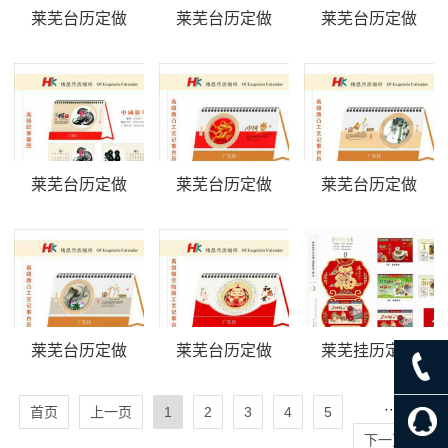
莱芜台历定做
莱芜台历定做
莱芜台历定做
莱芜台历定做
莱芜台历定做
莱芜台历定做
莱芜台历定做
莱芜台历定做
莱芜挂历定做
···
首页
上一页
1
2
3
4
5
下一页