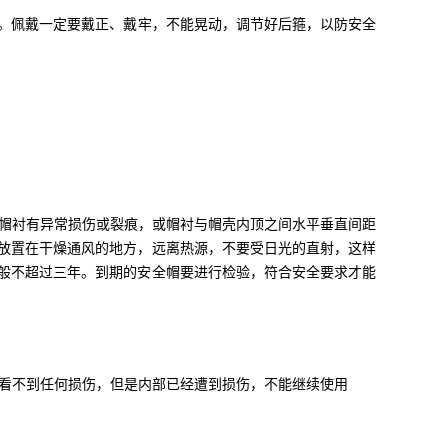
。佩戴一定要戴正、戴牢，不能晃动，调节好后箍，以防安全
帽衬有异常损伤或裂痕，或帽衬与帽壳内顶之间水平垂直间距
放置在干燥通风的地方，远离热源，不要受日光的直射，这样
般不超过三年。到期的安全帽要进行检验，符合安全要求才能
看不到任何损伤，但是内部已经遭到损伤，不能继续使用