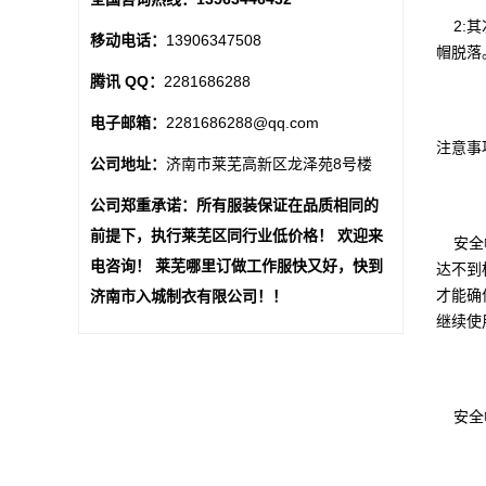
2:其
移动电话：
13906347508
帽脱落
腾讯 QQ：
2281686288
电子邮箱：
2281686288@qq.com
注意事
公司地址：
济南市莱芜高新区龙泽苑8号楼
公司郑重承诺：所有服装保证在品质相同的
前提下，执行莱芜区同行业低价格！ 欢迎来
安全帽
电咨询！ 莱芜哪里订做工作服快又好，快到
达不到
才能确
济南市入城制衣有限公司！！
继续使
安全帽